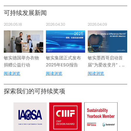
可持续发展新闻
2026.05.18
2026.04.30
2026.04.09
敏实德国举办衣物
敏实集团正式发布
敏实墨西哥启动首
捐赠公益行动
2025年ESG报告
届“为爱改变月”，支
持癌症儿童与动物
阅读浏览
阅读浏览
阅读浏览
救助
探索我们的可持续奖项