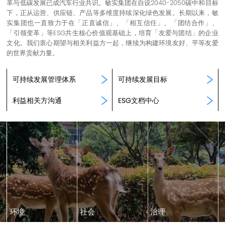
革与低碳发展已成汽车行业共识。敏实集团在自设2040-2050碳中和目标
下，正从运营、供应链、产品等多维度持续深化绿色发展。长期以来，敏
实集团也一直致力于在「正直诚信」、「相互信任」、「团结合作」、
「引领变革」等ESG共生核心价值观基础上，培育「友爱与团结」的企业
文化。我们衷心期望与相关利益方一起，继续为构建环境友好、平等友爱
的世界贡献力量。
可持续发展管理体系
可持续发展目标
利益相关方沟通
ESG文档中心
环境
社会
治理